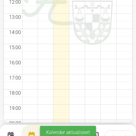
12:00
Aktuelles
13:00
14:00
Links
15:00
16:00
17:00
18:00
19:00
20:00
Kalender aktualisiert