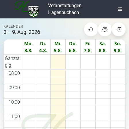
03:00
Z
Veranstaltungen
u
Togg
Hagenbüchach
04:00
m
Navi
I
KALENDER
Startseite
05:00
n
3 – 9. Aug. 2026
h
Mo.
Di.
Mi.
Do.
Fr.
Sa.
So.
a
06:00
Hagenbüchach
3.8.
4.8.
5.8.
6.8.
7.8.
8.8.
9.8.
l
Ganztä
t
07:00
gig
VGem
s
p
08:00
r
Bauen &
Wohnen
i
09:00
n
g
10:00
Leben &
Wohlfühlen
e
n
11:00
Gewerbe &
Gaststätten