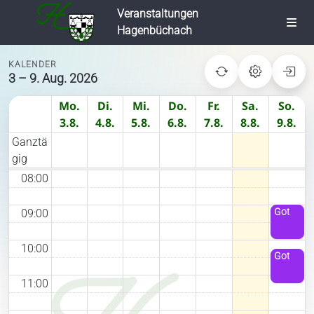
03:00
Z
Veranstaltungen
u
Togg
Hagenbüchach
04:00
m
Navi
I
KALENDER
Startseite
05:00
n
3 – 9. Aug. 2026
h
Mo.
Di.
Mi.
Do.
Fr.
Sa.
So.
a
06:00
Hagenbüchach
3.8.
4.8.
5.8.
6.8.
7.8.
8.8.
9.8.
l
Ganztä
t
07:00
gig
VGem
s
p
08:00
r
Bauen &
Wohnen
i
Gottesdie
09:00
n
g
10:00
Leben &
Wohlfühlen
Gottesdie
e
n
11:00
Gewerbe &
Gaststätten