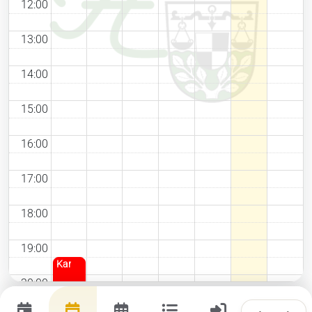
12:00
Aktuelles
13:00
14:00
Links
15:00
16:00
17:00
18:00
19:00
Kameradschaftsabend
20:00